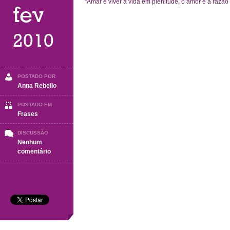
“Amar é viver a vida em plenitude, o amor é a razão
fev
2010
POSTADO POR
Anna Rebello
POSTADO EM
Frases
DISCUSSÃO
Nenhum
em
comentário
FRASE
2