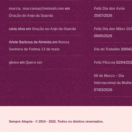
marcia_marciamp@hotmail.com
em
Feliz Dia dos Avós
Oração do Anjo da Guarda
25/07/2026
carla silva
em
Oração ao Anjo da Guarda
Feliz Dia das Mães 20
09/05/2026
Arlete Barbosa de Almeida
em
Nossa
Senhora de Fatima 13 de maio
Dia do Trabalho
30/04/
gleise
em
Quero ser
Feliz Páscoa
02/04/20
08 de Março – Dia
Internacional da Mulhe
07/03/2026
Sempre Alegria - © 2014 - 2022
. Todos os direitos reservados.