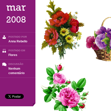
mar
2008
POSTADO POR
Anna Rebello
POSTADO EM
Flores
DISCUSSÃO
Nenhum
em
comentário
Flores
(
parte
4)