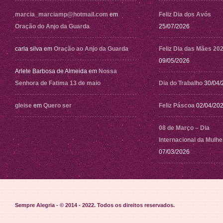
marcia_marciamp@hotmail.com
em
Feliz Dia dos Avós
Oração do Anjo da Guarda
25/07/2026
carla silva
em
Oração ao Anjo da Guarda
Feliz Dia das Mães 20
09/05/2026
Arlete Barbosa de Almeida
em
Nossa
Senhora de Fatima 13 de maio
Dia do Trabalho
30/04/
gleise
em
Quero ser
Feliz Páscoa
02/04/20
08 de Março – Dia
Internacional da Mulhe
07/03/2026
Sempre Alegria - © 2014 - 2022
. Todos os direitos reservados.