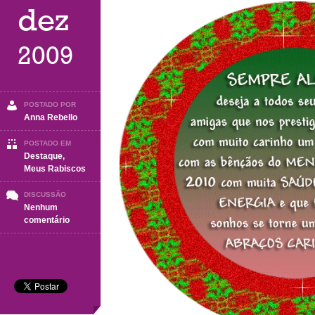
dez
2009
POSTADO POR
Anna Rebello
POSTADO EM
Destaque
,
Meus Rabiscos
DISCUSSÃO
Nenhum
em
comentário
FELIZ
NATAL