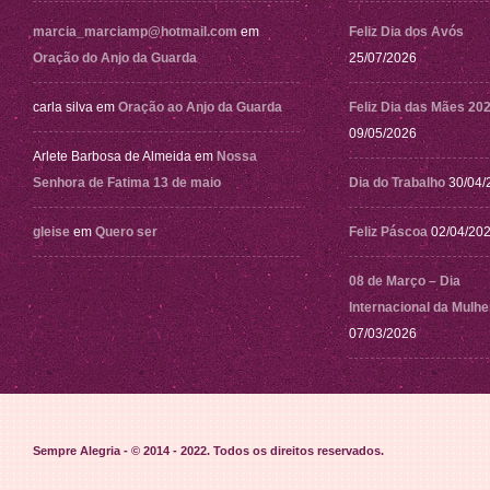
marcia_marciamp@hotmail.com
em
Feliz Dia dos Avós
Oração do Anjo da Guarda
25/07/2026
carla silva
em
Oração ao Anjo da Guarda
Feliz Dia das Mães 20
09/05/2026
Arlete Barbosa de Almeida
em
Nossa
Senhora de Fatima 13 de maio
Dia do Trabalho
30/04/
gleise
em
Quero ser
Feliz Páscoa
02/04/20
08 de Março – Dia
Internacional da Mulhe
07/03/2026
Sempre Alegria - © 2014 - 2022
. Todos os direitos reservados.