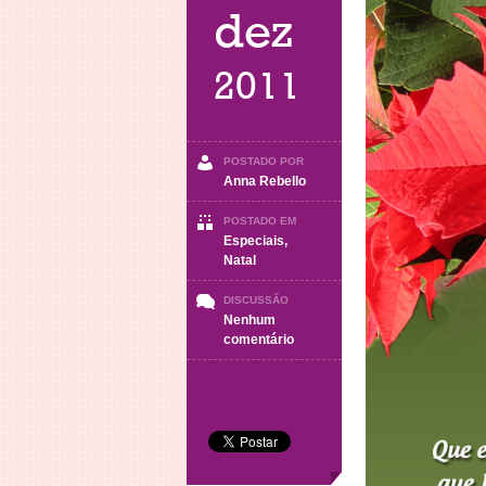
dez
2011
POSTADO POR
Anna Rebello
POSTADO EM
Especiais
,
Natal
DISCUSSÃO
Nenhum
em
comentário
Feliz
Natal
4