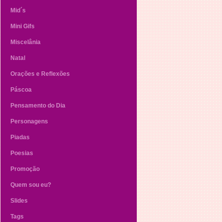
Mid´s
Mini Gifs
Miscelânia
Natal
Orações e Reflexões
Páscoa
Pensamento do Dia
Personagens
Piadas
Poesias
Promoção
Quem sou eu?
Slides
Tags