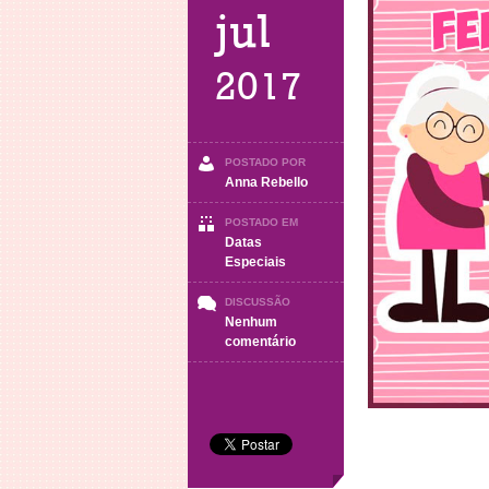
jul
2017
POSTADO POR
Anna Rebello
POSTADO EM
Datas
Especiais
DISCUSSÃO
Nenhum
em
comentário
Feliz
Dia
dos
Avós
2017