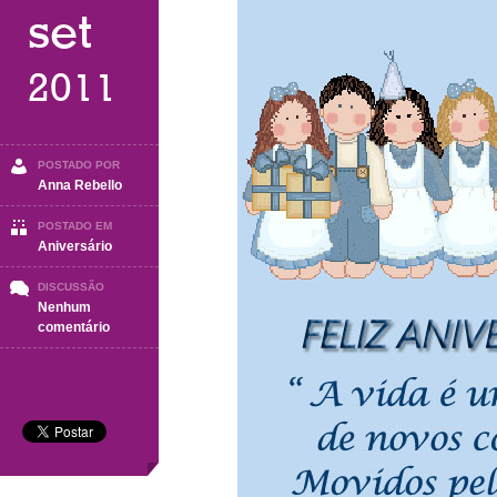
set
2011
POSTADO POR
Anna Rebello
POSTADO EM
Aniversário
DISCUSSÃO
Nenhum
em
comentário
Feliz
Aniversário