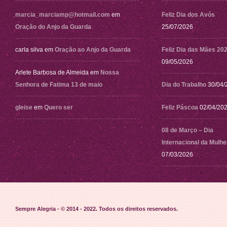
marcia_marciamp@hotmail.com
em
Feliz Dia dos Avós
Oração do Anjo da Guarda
25/07/2026
carla silva
em
Oração ao Anjo da Guarda
Feliz Dia das Mães 20
09/05/2026
Arlete Barbosa de Almeida
em
Nossa
Senhora de Fatima 13 de maio
Dia do Trabalho
30/04/
gleise
em
Quero ser
Feliz Páscoa
02/04/20
08 de Março – Dia
Internacional da Mulhe
07/03/2026
Sempre Alegria - © 2014 - 2022
. Todos os direitos reservados.