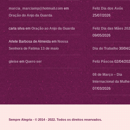
marcia_marciamp@hotmail.com
em
Feliz Dia dos Avós
Oração do Anjo da Guarda
25/07/2026
carla silva
em
Oração ao Anjo da Guarda
Feliz Dia das Mães 20
09/05/2026
Arlete Barbosa de Almeida
em
Nossa
Senhora de Fatima 13 de maio
Dia do Trabalho
30/04/
gleise
em
Quero ser
Feliz Páscoa
02/04/20
08 de Março – Dia
Internacional da Mulhe
07/03/2026
Sempre Alegria - © 2014 - 2022
. Todos os direitos reservados.