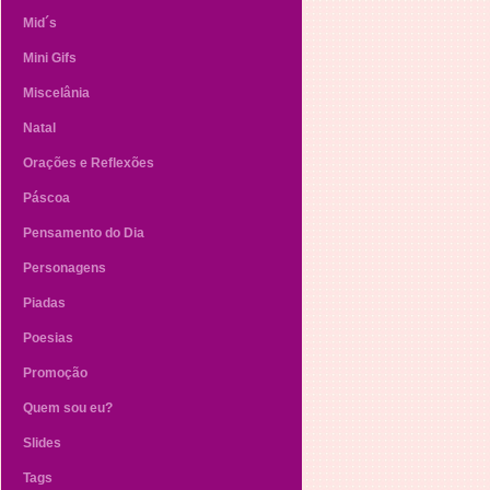
Mid´s
Mini Gifs
Miscelânia
Natal
Orações e Reflexões
Páscoa
Pensamento do Dia
Personagens
Piadas
Poesias
Promoção
Quem sou eu?
Slides
Tags