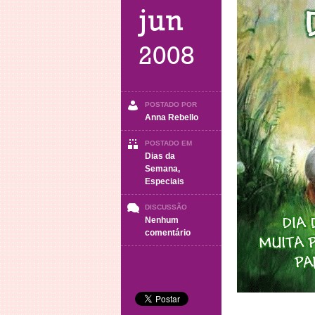
jun
2008
POSTADO POR
Anna Rebello
POSTADO EM
Dias da
Semana
,
Especiais
DISCUSSÃO
Nenhum
em
comentário
Domingo