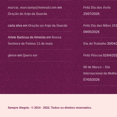
marcia_marciamp@hotmail.com
em
Feliz Dia dos Avós
Oração do Anjo da Guarda
25/07/2026
carla silva
em
Oração ao Anjo da Guarda
Feliz Dia das Mães 20
09/05/2026
Arlete Barbosa de Almeida
em
Nossa
Senhora de Fatima 13 de maio
Dia do Trabalho
30/04/
gleise
em
Quero ser
Feliz Páscoa
02/04/20
08 de Março – Dia
Internacional da Mulhe
07/03/2026
Sempre Alegria - © 2014 - 2022
. Todos os direitos reservados.