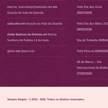
marcia_marciamp@hotmail.com
em
Feliz Dia dos Avós
Oração do Anjo da Guarda
25/07/2026
carla silva
em
Oração ao Anjo da Guarda
Feliz Dia das Mães 20
09/05/2026
Arlete Barbosa de Almeida
em
Nossa
Senhora de Fatima 13 de maio
Dia do Trabalho
30/04/
gleise
em
Quero ser
Feliz Páscoa
02/04/20
08 de Março – Dia
Internacional da Mulhe
07/03/2026
Sempre Alegria - © 2014 - 2022
. Todos os direitos reservados.