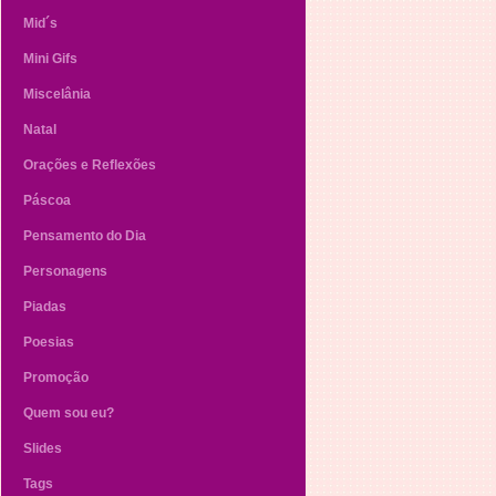
Mid´s
Mini Gifs
Miscelânia
Natal
Orações e Reflexões
Páscoa
Pensamento do Dia
Personagens
Piadas
Poesias
Promoção
Quem sou eu?
Slides
Tags