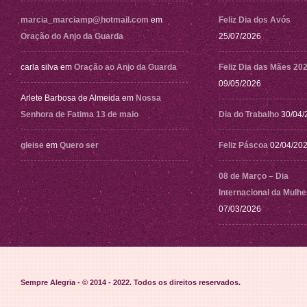
marcia_marciamp@hotmail.com
em
Feliz Dia dos Avós
Oração do Anjo da Guarda
25/07/2026
carla silva
em
Oração ao Anjo da Guarda
Feliz Dia das Mães 20
09/05/2026
Arlete Barbosa de Almeida
em
Nossa
Senhora de Fatima 13 de maio
Dia do Trabalho
30/04/
gleise
em
Quero ser
Feliz Páscoa
02/04/20
08 de Março – Dia
Internacional da Mulhe
07/03/2026
Sempre Alegria - © 2014 - 2022
. Todos os direitos reservados.