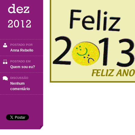
dez
2012
POSTADO POR
Anna Rebello
POSTADO EM
Quem sou eu?
DISCUSSÃO
Nenhum
em
comentário
Domingo