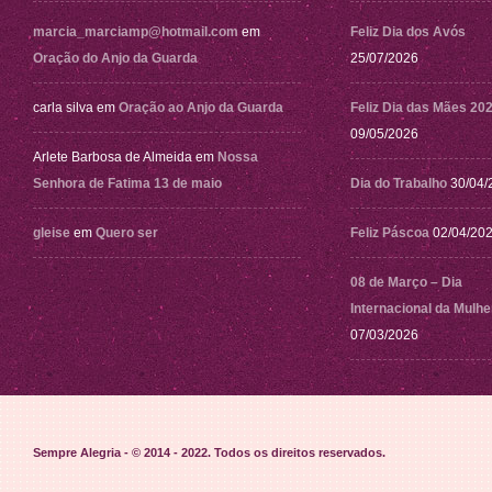
marcia_marciamp@hotmail.com
em
Feliz Dia dos Avós
Oração do Anjo da Guarda
25/07/2026
carla silva
em
Oração ao Anjo da Guarda
Feliz Dia das Mães 20
09/05/2026
Arlete Barbosa de Almeida
em
Nossa
Senhora de Fatima 13 de maio
Dia do Trabalho
30/04/
gleise
em
Quero ser
Feliz Páscoa
02/04/20
08 de Março – Dia
Internacional da Mulhe
07/03/2026
Sempre Alegria - © 2014 - 2022
. Todos os direitos reservados.