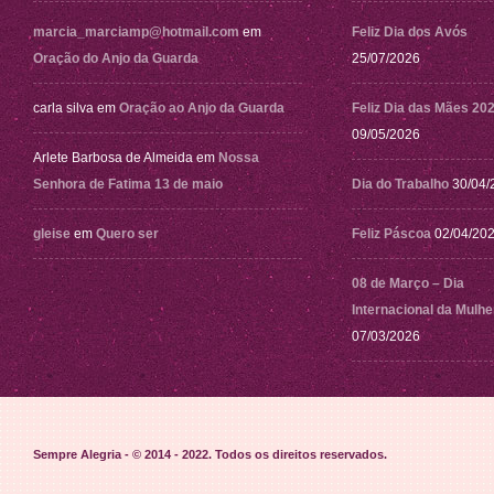
marcia_marciamp@hotmail.com
em
Feliz Dia dos Avós
Oração do Anjo da Guarda
25/07/2026
carla silva
em
Oração ao Anjo da Guarda
Feliz Dia das Mães 20
09/05/2026
Arlete Barbosa de Almeida
em
Nossa
Senhora de Fatima 13 de maio
Dia do Trabalho
30/04/
gleise
em
Quero ser
Feliz Páscoa
02/04/20
08 de Março – Dia
Internacional da Mulhe
07/03/2026
Sempre Alegria - © 2014 - 2022
. Todos os direitos reservados.