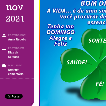
nov
2021
POSTADO POR
Anna Rebello
POSTADO EM
Dias da
Semana
DISCUSSÃO
Nenhum
em
comentário
DOMINGO