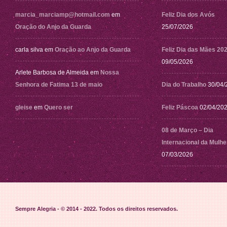
marcia_marciamp@hotmail.com
em
Feliz Dia dos Avós
Oração do Anjo da Guarda
25/07/2026
carla silva
em
Oração ao Anjo da Guarda
Feliz Dia das Mães 20
09/05/2026
Arlete Barbosa de Almeida
em
Nossa
Senhora de Fatima 13 de maio
Dia do Trabalho
30/04/
gleise
em
Quero ser
Feliz Páscoa
02/04/20
08 de Março – Dia
Internacional da Mulhe
07/03/2026
Sempre Alegria - © 2014 - 2022
. Todos os direitos reservados.