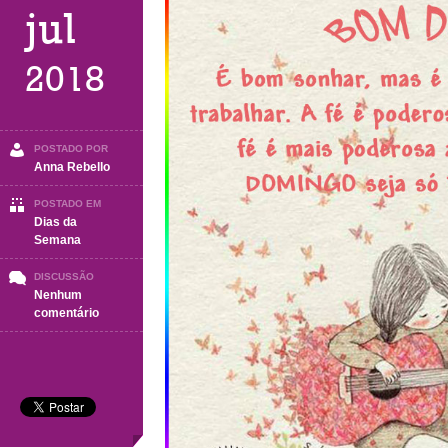
jul
2018
POSTADO POR
Anna Rebello
POSTADO EM
Dias da
Semana
DISCUSSÃO
Nenhum
em
comentário
Domingo