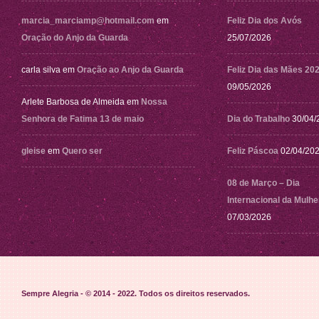
marcia_marciamp@hotmail.com
em
Feliz Dia dos Avós
Oração do Anjo da Guarda
25/07/2026
carla silva
em
Oração ao Anjo da Guarda
Feliz Dia das Mães 20
09/05/2026
Arlete Barbosa de Almeida
em
Nossa
Senhora de Fatima 13 de maio
Dia do Trabalho
30/04/
gleise
em
Quero ser
Feliz Páscoa
02/04/20
08 de Março – Dia
Internacional da Mulhe
07/03/2026
Sempre Alegria - © 2014 - 2022
. Todos os direitos reservados.