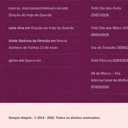
marcia_marciamp@hotmail.com
em
Feliz Dia dos Avós
Oração do Anjo da Guarda
25/07/2026
carla silva
em
Oração ao Anjo da Guarda
Feliz Dia das Mães 20
09/05/2026
Arlete Barbosa de Almeida
em
Nossa
Senhora de Fatima 13 de maio
Dia do Trabalho
30/04/
gleise
em
Quero ser
Feliz Páscoa
02/04/20
08 de Março – Dia
Internacional da Mulhe
07/03/2026
Sempre Alegria - © 2014 - 2022
. Todos os direitos reservados.