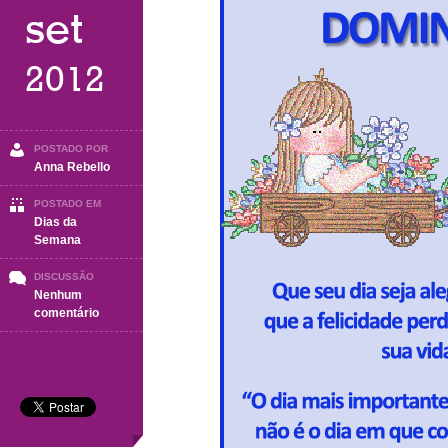
set
2012
POSTADO POR
Anna Rebello
POSTADO EM
Dias da
Semana
DISCUSSÃO
Nenhum
em
comentário
Domingo