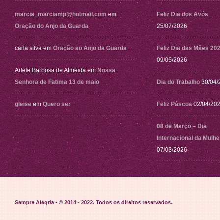
marcia_marciamp@hotmail.com
em
Feliz Dia dos Avós
Oração do Anjo da Guarda
25/07/2026
carla silva
em
Oração ao Anjo da Guarda
Feliz Dia das Mães 20
09/05/2026
Arlete Barbosa de Almeida
em
Nossa
Senhora de Fatima 13 de maio
Dia do Trabalho
30/04/
gleise
em
Quero ser
Feliz Páscoa
02/04/20
08 de Março – Dia
Internacional da Mulhe
07/03/2026
Sempre Alegria - © 2014 - 2022
. Todos os direitos reservados.