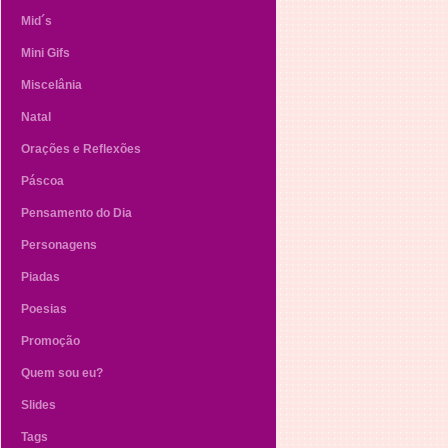
Mid´s
Mini Gifs
Miscelânia
Natal
Orações e Reflexões
Páscoa
Pensamento do Dia
Personagens
Piadas
Poesias
Promoção
Quem sou eu?
Slides
Tags