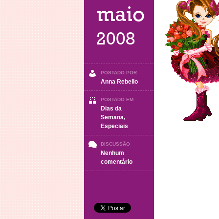
maio
2008
POSTADO POR
Anna Rebello
POSTADO EM
Dias da
Semana
,
Especiais
DISCUSSÃO
Nenhum
em
comentário
Domingo