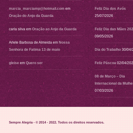
marcia_marciamp@hotmail.com
em
Feliz Dia dos Avós
Oração do Anjo da Guarda
25/07/2026
carla silva
em
Oração ao Anjo da Guarda
Feliz Dia das Mães 20
09/05/2026
Arlete Barbosa de Almeida
em
Nossa
Senhora de Fatima 13 de maio
Dia do Trabalho
30/04/
gleise
em
Quero ser
Feliz Páscoa
02/04/20
08 de Março – Dia
Internacional da Mulhe
07/03/2026
Sempre Alegria - © 2014 - 2022
. Todos os direitos reservados.