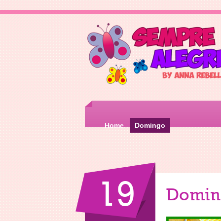
Home
Domingo
19
Domin