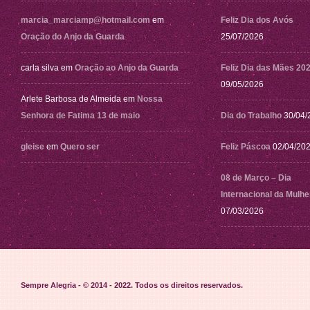
marcia_marciamp@hotmail.com
em
Feliz Dia dos Avós
Oração do Anjo da Guarda
25/07/2026
carla silva
em
Oração ao Anjo da Guarda
Feliz Dia das Mães 20
09/05/2026
Arlete Barbosa de Almeida
em
Nossa
Senhora de Fatima 13 de maio
Dia do Trabalho
30/04/
gleise
em
Quero ser
Feliz Páscoa
02/04/20
08 de Março – Dia
Internacional da Mulhe
07/03/2026
Sempre Alegria - © 2014 - 2022
. Todos os direitos reservados.