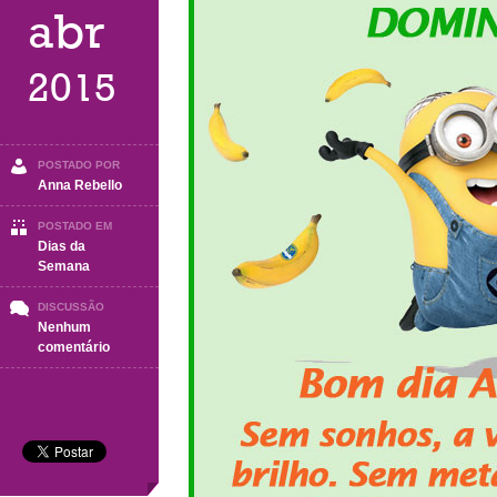
abr
2015
POSTADO POR
Anna Rebello
POSTADO EM
Dias da
Semana
DISCUSSÃO
Nenhum
em
comentário
Domingo