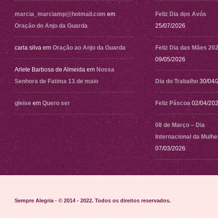
marcia_marciamp@hotmail.com
em
Feliz Dia dos Avós
Oração do Anjo da Guarda
25/07/2026
carla silva
em
Oração ao Anjo da Guarda
Feliz Dia das Mães 20
09/05/2026
Arlete Barbosa de Almeida
em
Nossa
Senhora de Fatima 13 de maio
Dia do Trabalho
30/04/
gleise
em
Quero ser
Feliz Páscoa
02/04/20
08 de Março – Dia
Internacional da Mulhe
07/03/2026
Sempre Alegria - © 2014 - 2022
. Todos os direitos reservados.