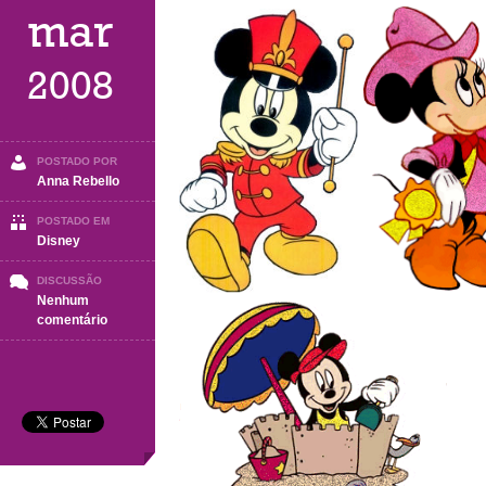
mar
2008
POSTADO POR
Anna Rebello
POSTADO EM
Disney
DISCUSSÃO
Nenhum
em
comentário
Disney
(Parte
2)