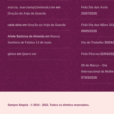
marcia_marciamp@hotmail.com
em
Feliz Dia dos Avós
Oração do Anjo da Guarda
25/07/2026
carla silva
em
Oração ao Anjo da Guarda
Feliz Dia das Mães 20
09/05/2026
Arlete Barbosa de Almeida
em
Nossa
Senhora de Fatima 13 de maio
Dia do Trabalho
30/04/
gleise
em
Quero ser
Feliz Páscoa
02/04/20
08 de Março – Dia
Internacional da Mulhe
07/03/2026
Sempre Alegria - © 2014 - 2022
. Todos os direitos reservados.