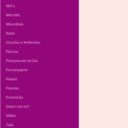
Mid´s
Mini Gifs
Miscelânia
Natal
Orações e Reflexões
Páscoa
Pensamento do Dia
Personagens
Piadas
Poesias
Promoção
Quem sou eu?
Slides
Tags