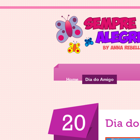
Home
Dia do Amigo
20
Dia d