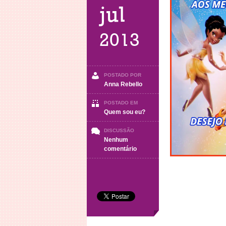
jul
2013
POSTADO POR
Anna Rebello
POSTADO EM
Quem sou eu?
DISCUSSÃO
Nenhum
em
comentário
Dia
do
Amigo