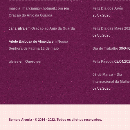
marcia_marciamp@hotmail.com
em
Feliz Dia dos Avós
Oração do Anjo da Guarda
25/07/2026
carla silva
em
Oração ao Anjo da Guarda
Feliz Dia das Mães 20
09/05/2026
Arlete Barbosa de Almeida
em
Nossa
Senhora de Fatima 13 de maio
Dia do Trabalho
30/04/
gleise
em
Quero ser
Feliz Páscoa
02/04/20
08 de Março – Dia
Internacional da Mulhe
07/03/2026
Sempre Alegria - © 2014 - 2022
. Todos os direitos reservados.