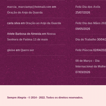
marcia_marciamp@hotmail.com
em
Feliz Dia dos Avós
Oração do Anjo da Guarda
25/07/2026
carla silva
em
Oração ao Anjo da Guarda
Feliz Dia das Mães 20
09/05/2026
Arlete Barbosa de Almeida
em
Nossa
Senhora de Fatima 13 de maio
Dia do Trabalho
30/04/
gleise
em
Quero ser
Feliz Páscoa
02/04/20
08 de Março – Dia
Internacional da Mulhe
07/03/2026
Sempre Alegria - © 2014 - 2022
. Todos os direitos reservados.