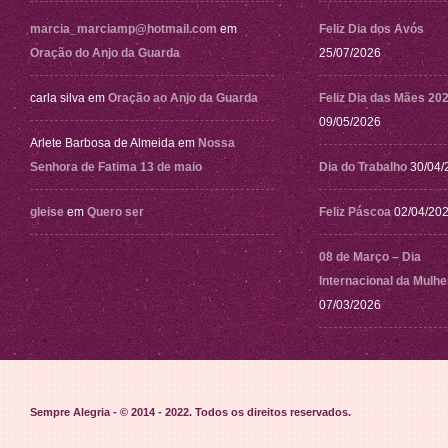
marcia_marciamp@hotmail.com
em
Feliz Dia dos Avós
Oração do Anjo da Guarda
25/07/2026
carla silva
em
Oração ao Anjo da Guarda
Feliz Dia das Mães 20
09/05/2026
Arlete Barbosa de Almeida
em
Nossa
Senhora de Fatima 13 de maio
Dia do Trabalho
30/04/
gleise
em
Quero ser
Feliz Páscoa
02/04/20
08 de Março – Dia
Internacional da Mulhe
07/03/2026
Sempre Alegria - © 2014 - 2022
. Todos os direitos reservados.