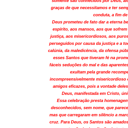
somente são conhecidos por Deus, alc
Santos
graças de que necessitamos e ter sem
conduta, a fim de 
Deus prometeu de fato dar a eterna 
espírito, aos mansos, aos que sofrem
justiça, aos misericordiosos, aos puros
perseguidos por causa da justiça e a t
calúnia, da maledicência, da ofensa púb
esses Santos que tiveram fé na prome
fáceis seduções do mal e das aparente
exultam pela grande recomp
incompreensivelmente misericordioso 
amigos eficazes, pois a vontade dele
Deus, manifestada em Cristo, ún
Essa celebração presta homenagem
desconhecidos, sem nome, que parece
mas que carregaram em silêncio a marc
cruz. Para Deus, os Santos são amado