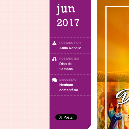
jun
2017
POSTADO POR
Anna Rebello
POSTADO EM
Dias da
Semana
DISCUSSÃO
Nenhum
em
comentário
Dia
04
–
Dia
de
Pentecostes