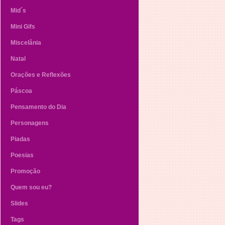
Mid´s
Mini Gifs
Miscelânia
Natal
Orações e Reflexões
Páscoa
Pensamento do Dia
Personagens
Piadas
Poesias
Promoção
Quem sou eu?
Slides
Tags