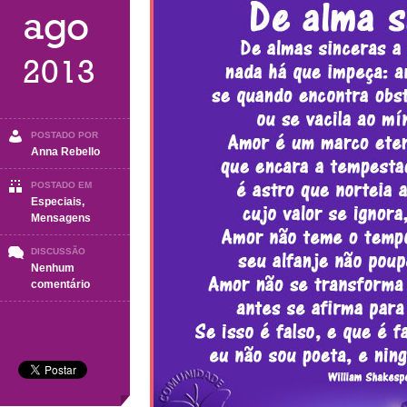
ago
2013
POSTADO POR
Anna Rebello
POSTADO EM
Especiais
,
Mensagens
DISCUSSÃO
Nenhum
em
comentário
De
alma
sincera