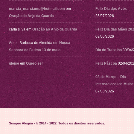
marcia_marciamp@hotmail.com
em
Feliz Dia dos Avós
Oração do Anjo da Guarda
25/07/2026
carla silva
em
Oração ao Anjo da Guarda
Feliz Dia das Mães 20
09/05/2026
Arlete Barbosa de Almeida
em
Nossa
Senhora de Fatima 13 de maio
Dia do Trabalho
30/04/
gleise
em
Quero ser
Feliz Páscoa
02/04/20
08 de Março – Dia
Internacional da Mulhe
07/03/2026
Sempre Alegria - © 2014 - 2022
. Todos os direitos reservados.