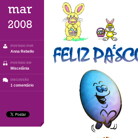
mar
2008
POSTADO POR
Anna Rebello
POSTADO EM
Miscelânia
DISCUSSÃO
em
1 comentário
Miscêlania
(parte
2)Pascoa