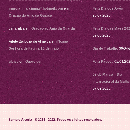
marcia_marciamp@hotmail.com
em
Feliz Dia dos Avós
Oração do Anjo da Guarda
25/07/2026
carla silva
em
Oração ao Anjo da Guarda
Feliz Dia das Mães 20
09/05/2026
Arlete Barbosa de Almeida
em
Nossa
Senhora de Fatima 13 de maio
Dia do Trabalho
30/04/
gleise
em
Quero ser
Feliz Páscoa
02/04/20
08 de Março – Dia
Internacional da Mulhe
07/03/2026
Sempre Alegria - © 2014 - 2022
. Todos os direitos reservados.