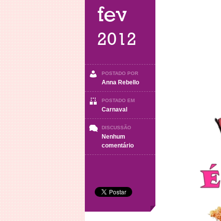
fev
2012
POSTADO POR
Anna Rebello
POSTADO EM
Carnaval
DISCUSSÃO
Nenhum
em
comentário
Carnaval
2012