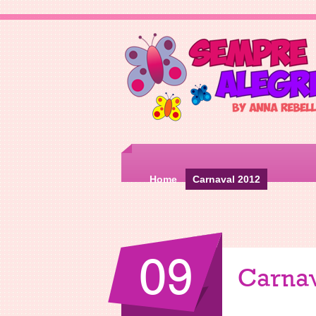
Home
Carnaval 2012
09
Carnav