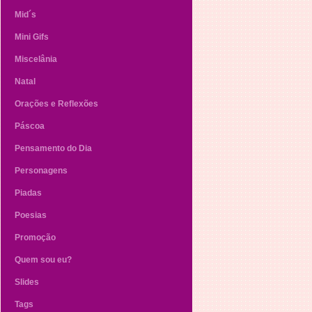
Mid´s
Mini Gifs
Miscelânia
Natal
Orações e Reflexões
Páscoa
Pensamento do Dia
Personagens
Piadas
Poesias
Promoção
Quem sou eu?
Slides
Tags