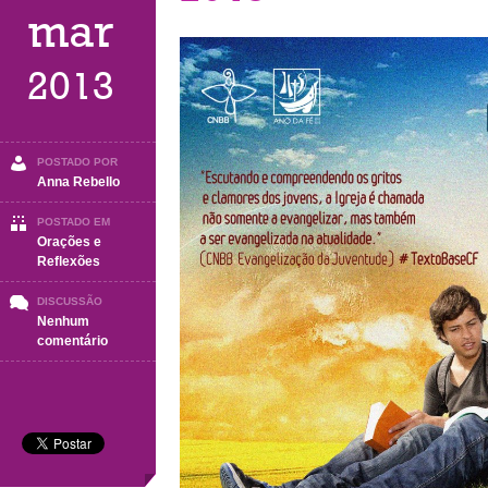
mar
2013
POSTADO POR
Anna Rebello
POSTADO EM
Orações e
Reflexões
DISCUSSÃO
Nenhum
em
comentário
Campanha
da
Fraternidade
2013