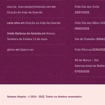
marcia_marciamp@hotmail.com
em
Feliz Dia dos Avós
Oração do Anjo da Guarda
25/07/2026
carla silva
em
Oração ao Anjo da Guarda
Feliz Dia das Mães 20
09/05/2026
Arlete Barbosa de Almeida
em
Nossa
Senhora de Fatima 13 de maio
Dia do Trabalho
30/04/
gleise
em
Quero ser
Feliz Páscoa
02/04/20
08 de Março – Dia
Internacional da Mulhe
07/03/2026
Sempre Alegria - © 2014 - 2022
. Todos os direitos reservados.