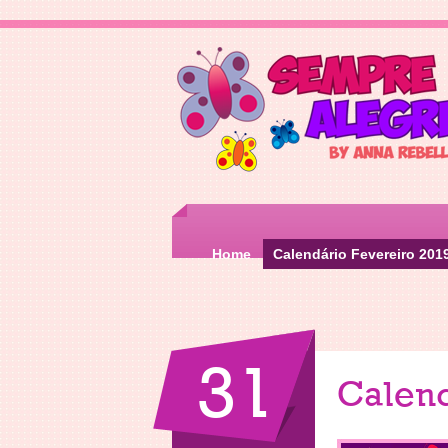
Home
Calendário Fevereiro 201
31
Calend