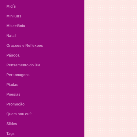
Mid´s
Mini Gifs
Miscelânia
Natal
Orações e Reflexões
Páscoa
Pensamento do Dia
Personagens
Piadas
Poesias
Promoção
Quem sou eu?
Slides
Tags