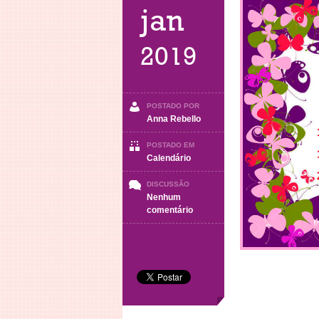
jan
2019
POSTADO POR
Anna Rebello
POSTADO EM
Calendário
DISCUSSÃO
Nenhum
em
comentário
Calendário
Fevereiro
2019