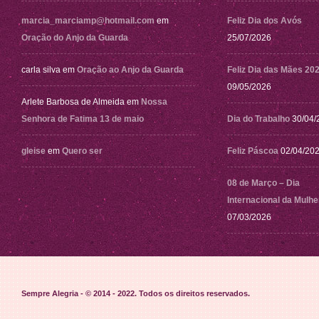
marcia_marciamp@hotmail.com
em
Feliz Dia dos Avós
Oração do Anjo da Guarda
25/07/2026
carla silva
em
Oração ao Anjo da Guarda
Feliz Dia das Mães 20
09/05/2026
Arlete Barbosa de Almeida
em
Nossa
Senhora de Fatima 13 de maio
Dia do Trabalho
30/04/
gleise
em
Quero ser
Feliz Páscoa
02/04/20
08 de Março – Dia
Internacional da Mulhe
07/03/2026
Sempre Alegria - © 2014 - 2022
. Todos os direitos reservados.