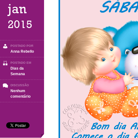
jan
2015
POSTADO POR
Anna Rebello
POSTADO EM
Dias da
Semana
DISCUSSÃO
Nenhum
em
comentário
Bom
dia