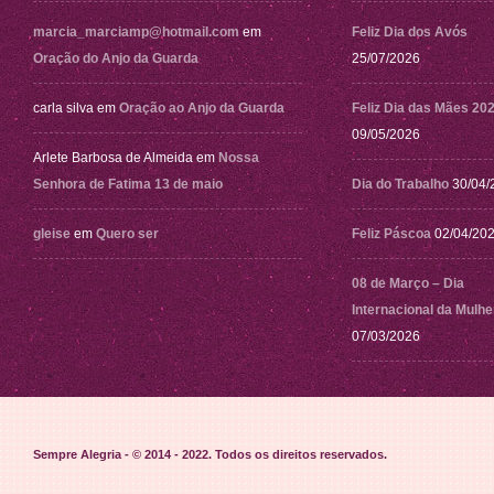
marcia_marciamp@hotmail.com
em
Feliz Dia dos Avós
Oração do Anjo da Guarda
25/07/2026
carla silva
em
Oração ao Anjo da Guarda
Feliz Dia das Mães 20
09/05/2026
Arlete Barbosa de Almeida
em
Nossa
Senhora de Fatima 13 de maio
Dia do Trabalho
30/04/
gleise
em
Quero ser
Feliz Páscoa
02/04/20
08 de Março – Dia
Internacional da Mulhe
07/03/2026
Sempre Alegria - © 2014 - 2022
. Todos os direitos reservados.