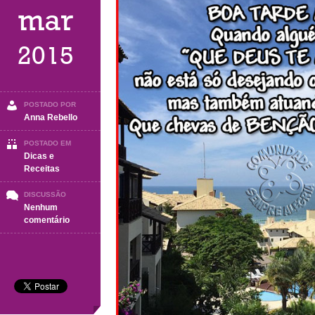
mar
2015
POSTADO POR
Anna Rebello
POSTADO EM
Dicas e
Receitas
DISCUSSÃO
Nenhum
em
comentário
Boa
Tarde