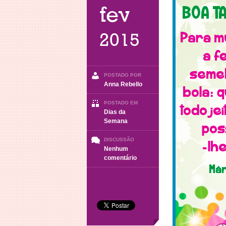
fev
2015
POSTADO POR
Anna Rebello
POSTADO EM
Dias da
Semana
DISCUSSÃO
Nenhum
em
comentário
Boa
Tarde