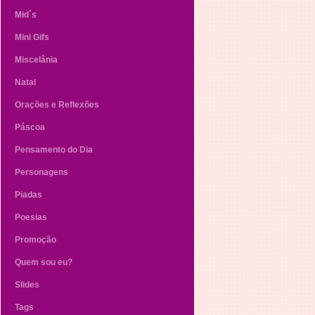
Mid´s
Mini Gifs
Miscelânia
Natal
Orações e Reflexões
Páscoa
Pensamento do Dia
Personagens
Piadas
Poesias
Promoção
Quem sou eu?
Slides
Tags