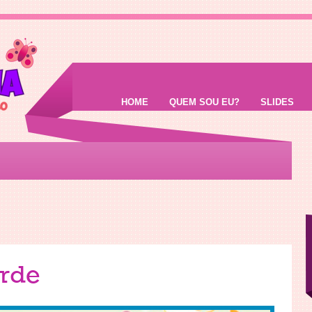
HOME
QUEM SOU EU?
SLIDES
arde