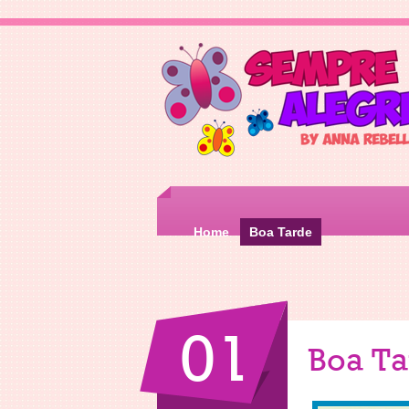
Home
Boa Tarde
01
Boa T