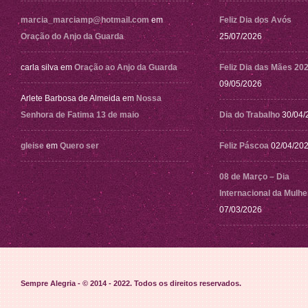
marcia_marciamp@hotmail.com
em
Feliz Dia dos Avós
Oração do Anjo da Guarda
25/07/2026
carla silva
em
Oração ao Anjo da Guarda
Feliz Dia das Mães 20
09/05/2026
Arlete Barbosa de Almeida
em
Nossa
Senhora de Fatima 13 de maio
Dia do Trabalho
30/04/
gleise
em
Quero ser
Feliz Páscoa
02/04/20
08 de Março – Dia
Internacional da Mulhe
07/03/2026
Sempre Alegria - © 2014 - 2022
. Todos os direitos reservados.