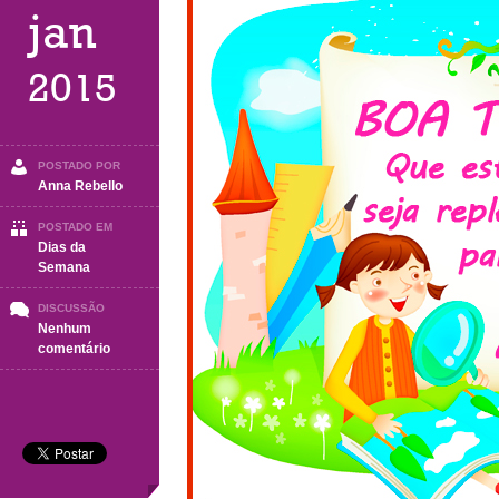
jan
2015
POSTADO POR
Anna Rebello
POSTADO EM
Dias da
Semana
DISCUSSÃO
Nenhum
em
comentário
Boa
Tarde