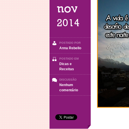
nov
2014
POSTADO POR
Anna Rebello
POSTADO EM
Dicas e
Receitas
DISCUSSÃO
Nenhum
em
comentário
Boa
Noite