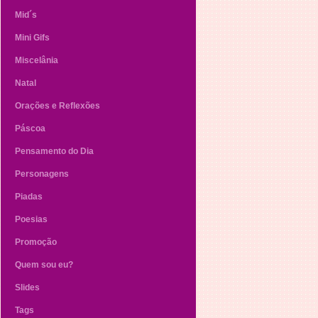
Mid´s
Mini Gifs
Miscelânia
Natal
Orações e Reflexões
Páscoa
Pensamento do Dia
Personagens
Piadas
Poesias
Promoção
Quem sou eu?
Slides
Tags