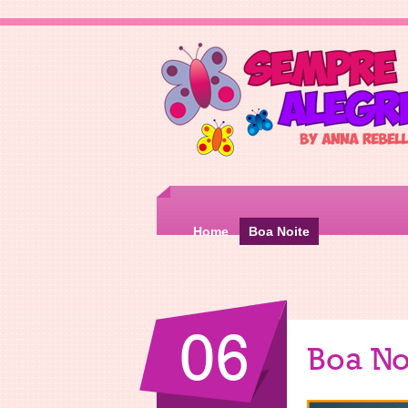
Home
Boa Noite
06
Boa No