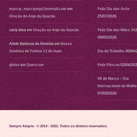
marcia_marciamp@hotmail.com
em
Feliz Dia dos Avós
Oração do Anjo da Guarda
25/07/2026
carla silva
em
Oração ao Anjo da Guarda
Feliz Dia das Mães 20
09/05/2026
Arlete Barbosa de Almeida
em
Nossa
Senhora de Fatima 13 de maio
Dia do Trabalho
30/04/
gleise
em
Quero ser
Feliz Páscoa
02/04/20
08 de Março – Dia
Internacional da Mulhe
07/03/2026
Sempre Alegria - © 2014 - 2022
. Todos os direitos reservados.