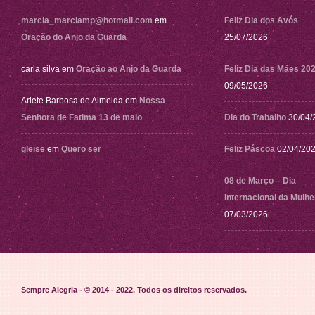
marcia_marciamp@hotmail.com
em
Feliz Dia dos Avós
Oração do Anjo da Guarda
25/07/2026
carla silva
em
Oração ao Anjo da Guarda
Feliz Dia das Mães 20
09/05/2026
Arlete Barbosa de Almeida
em
Nossa
Senhora de Fatima 13 de maio
Dia do Trabalho
30/04/
gleise
em
Quero ser
Feliz Páscoa
02/04/20
08 de Março – Dia
Internacional da Mulhe
07/03/2026
Sempre Alegria - © 2014 - 2022
. Todos os direitos reservados.