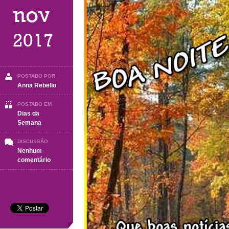
nov
2017
POSTADO POR
Anna Rebello
POSTADO EM
Dias da
Semana
DISCUSSÃO
Nenhum
em
comentário
Boa
Noite