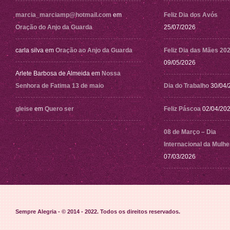
marcia_marciamp@hotmail.com
em
Feliz Dia dos Avós
Oração do Anjo da Guarda
25/07/2026
carla silva
em
Oração ao Anjo da Guarda
Feliz Dia das Mães 20
09/05/2026
Arlete Barbosa de Almeida
em
Nossa
Senhora de Fatima 13 de maio
Dia do Trabalho
30/04/
gleise
em
Quero ser
Feliz Páscoa
02/04/20
08 de Março – Dia
Internacional da Mulhe
07/03/2026
Sempre Alegria - © 2014 - 2022
. Todos os direitos reservados.