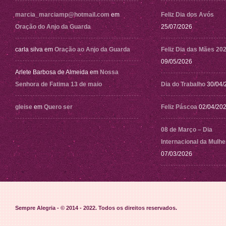
marcia_marciamp@hotmail.com
em
Feliz Dia dos Avós
Oração do Anjo da Guarda
25/07/2026
carla silva
em
Oração ao Anjo da Guarda
Feliz Dia das Mães 20
09/05/2026
Arlete Barbosa de Almeida
em
Nossa
Senhora de Fatima 13 de maio
Dia do Trabalho
30/04/
gleise
em
Quero ser
Feliz Páscoa
02/04/20
08 de Março – Dia
Internacional da Mulhe
07/03/2026
Sempre Alegria - © 2014 - 2022
. Todos os direitos reservados.