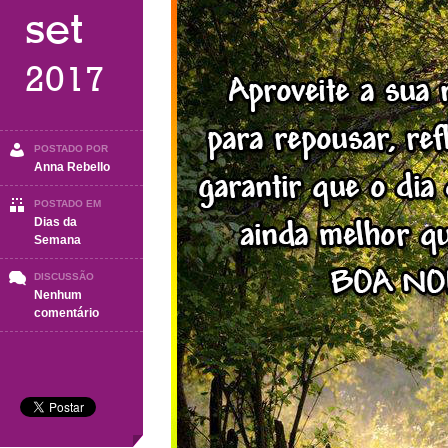
set
2017
POSTADO POR
Anna Rebello
POSTADO EM
Dias da
Semana
DISCUSSÃO
Nenhum
em
comentário
Boa
Noite