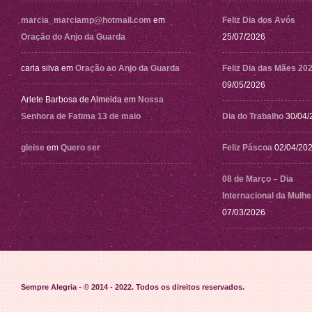
marcia_marciamp@hotmail.com
em
Feliz Dia dos Avós
Oração do Anjo da Guarda
25/07/2026
carla silva
em
Oração ao Anjo da Guarda
Feliz Dia das Mães 20
09/05/2026
Arlete Barbosa de Almeida
em
Nossa
Senhora de Fatima 13 de maio
Dia do Trabalho
30/04/
gleise
em
Quero ser
Feliz Páscoa
02/04/20
08 de Março – Dia
Internacional da Mulhe
07/03/2026
Sempre Alegria - © 2014 - 2022
. Todos os direitos reservados.