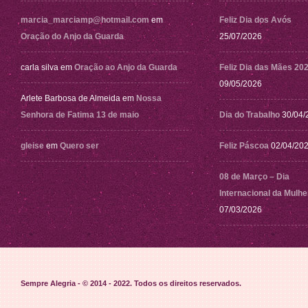
marcia_marciamp@hotmail.com
em
Feliz Dia dos Avós
Oração do Anjo da Guarda
25/07/2026
carla silva
em
Oração ao Anjo da Guarda
Feliz Dia das Mães 20
09/05/2026
Arlete Barbosa de Almeida
em
Nossa
Senhora de Fatima 13 de maio
Dia do Trabalho
30/04/
gleise
em
Quero ser
Feliz Páscoa
02/04/20
08 de Março – Dia
Internacional da Mulhe
07/03/2026
Sempre Alegria - © 2014 - 2022
. Todos os direitos reservados.