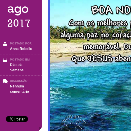
ago
2017
POSTADO POR
Anna Rebello
POSTADO EM
Dias da
Semana
DISCUSSÃO
Nenhum
em
comentário
Boa
Noite