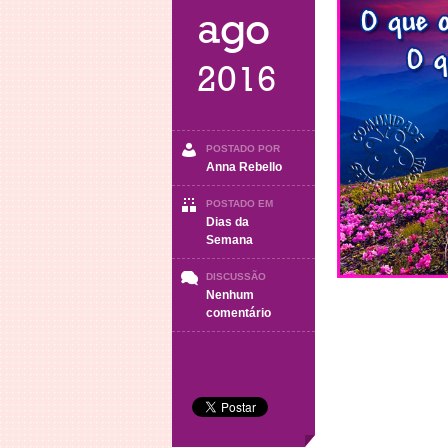
ago
2016
POSTADO POR
Anna Rebello
POSTADO EM
Dias da
Semana
DISCUSSÃO
Nenhum
em
comentário
Boa
Noite