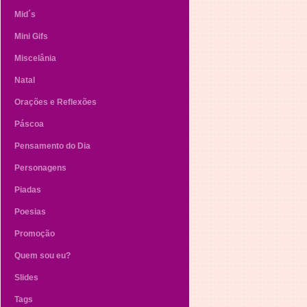
Mid´s
Mini Gifs
Miscelânia
Natal
Orações e Reflexões
Páscoa
Pensamento do Dia
Personagens
Piadas
Poesias
Promoção
Quem sou eu?
Slides
Tags