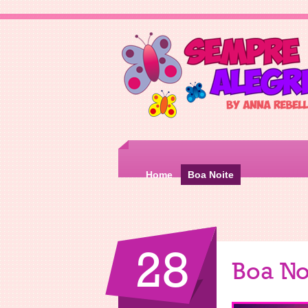
Home
Boa Noite
28
Boa No