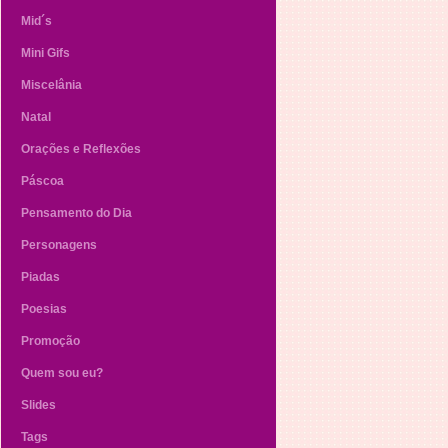
Mid´s
Mini Gifs
Miscelânia
Natal
Orações e Reflexões
Páscoa
Pensamento do Dia
Personagens
Piadas
Poesias
Promoção
Quem sou eu?
Slides
Tags