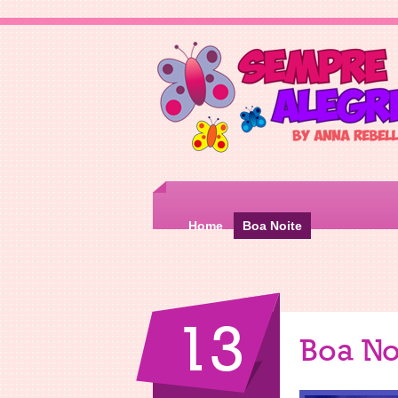
Home
Boa Noite
13
Boa No