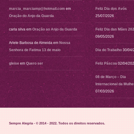
marcia_marciamp@hotmail.com
em
Feliz Dia dos Avós
Oração do Anjo da Guarda
25/07/2026
carla silva
em
Oração ao Anjo da Guarda
Feliz Dia das Mães 20
09/05/2026
Arlete Barbosa de Almeida
em
Nossa
Senhora de Fatima 13 de maio
Dia do Trabalho
30/04/
gleise
em
Quero ser
Feliz Páscoa
02/04/20
08 de Março – Dia
Internacional da Mulhe
07/03/2026
Sempre Alegria - © 2014 - 2022
. Todos os direitos reservados.