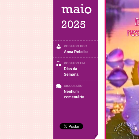
maio
2025
POSTADO POR
Anna Rebello
POSTADO EM
Dias da
Semana
DISCUSSÃO
Nenhum
em
comentário
BOA
NOITE