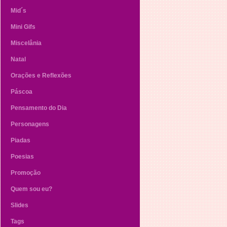
Mid´s
Mini Gifs
Miscelânia
Natal
Orações e Reflexões
Páscoa
Pensamento do Dia
Personagens
Piadas
Poesias
Promoção
Quem sou eu?
Slides
Tags