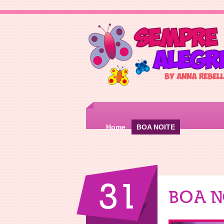
Home
BOA NOITE
31
BOA N