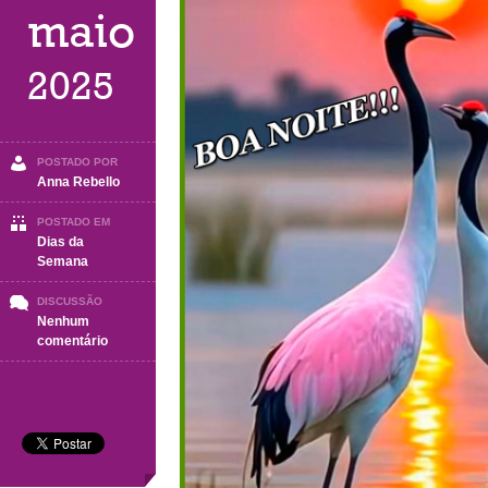
maio
2025
POSTADO POR
Anna Rebello
POSTADO EM
Dias da
Semana
DISCUSSÃO
Nenhum
em
comentário
BOA
NOITE