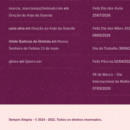
marcia_marciamp@hotmail.com
em
Feliz Dia dos Avós
Oração do Anjo da Guarda
25/07/2026
carla silva
em
Oração ao Anjo da Guarda
Feliz Dia das Mães 20
09/05/2026
Arlete Barbosa de Almeida
em
Nossa
Senhora de Fatima 13 de maio
Dia do Trabalho
30/04/
gleise
em
Quero ser
Feliz Páscoa
02/04/20
08 de Março – Dia
Internacional da Mulhe
07/03/2026
Sempre Alegria - © 2014 - 2022
. Todos os direitos reservados.